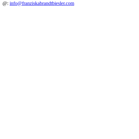
@:
info@franziskabrandtbiesler.com
Kontakt
Impressum
Datenschutz
Translate »